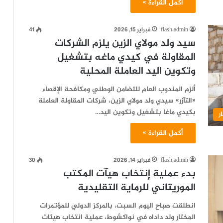
أكمل القراءة »
flash.admin
فبراير 15, 2026
41
سيد ولد مولاي الزين يلزم الشركات
المقاولة في كيدي ماغه بتشغيل
وتكوين اليد العاملة المحلية
ألزم المندوب العام للتضامن الوطني ومكافحة الإقصاء
«التآزر» سيدي ولد مولاي الزين، شركات المقاولة العاملة
بكيدي ماغا بتشغيل وتكوين اليد…
ر
أكمل القراءة »
flash.admin
فبراير 14, 2026
30
بدء عملية إنتخاب هيآت المكتب
الموريتاني للرماية التقليدية
انطلقت صباح اليوم السبت، بالمركز الدولي للمؤتمرات
المختار ولد داداه في نواكشوط، عملية انتخاب هيئات