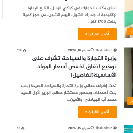
تمكن مكتب الجمارك في كوكي الزمال، التابع للإدارة
الإقليمية لـ جمارك الشرق، اليوم الاثنين، من حجز كمية
بلغت 1700 كلغ…
ر
أكمل القراءة »
flash.admin
فبراير 16, 2026
114
وزيرة التجارة والسياحة تشرف على
توقيع اتفاق لخفض أسعار المواد
الأساسية(تفاصيل)
تحت إشراف معالي وزيرة التجارة والسياحة السيدة زينب
بنت أحمدناه، وبحضور مستشار معالي الوزير الأول السيد
محمد آب الجيلاني، والأمين…
ر
أكمل القراءة »
flash.admin
فبراير 15, 2026
13