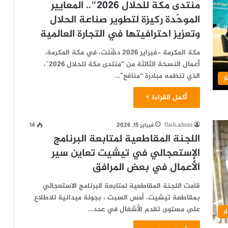
منتدى مكة للحلال 2026″.. المعايير
الموحّدة ركيزة لتطوير صناعة الحلال
وتعزيز احترافيتها في التجارة العالمية
مكة المكرمة -فبراير 2026 دشّنت، في مكة المكرمة،
أعمال النسخة الثالثة من “منتدى مكة للحلال 2026″،
الذي تنظمه مبادرة “منافع”…
ر
أكمل القراءة »
flash.admin
فبراير 15, 2026
14
اللجنة المقاطعية لمتابعة البرنامج
الإستعجالي في تيشيت تعاين سير
الأعمال في بعض المرافق
قامت اللجنة المقاطعية لمتابعة البرنامج الاستعجالي
بمقاطعة تيشيت، أمس السبت ، بجولة ميدانية للاطلاع
على مستوى تقدم الأشغال في عدد…
ر