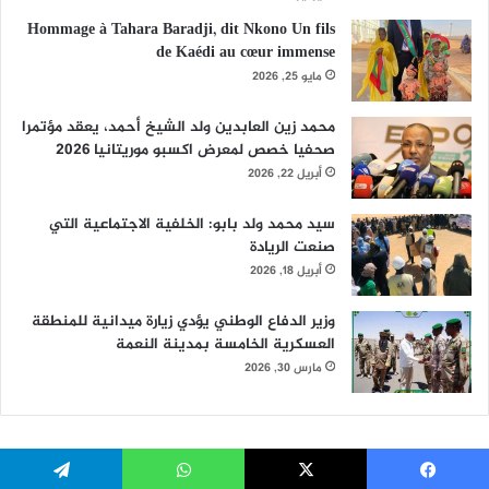
Hommage à Tahara Baradji, dit Nkono Un fils
de Kaédi au cœur immense
مايو 25, 2026
محمد زين العابدين ولد الشيخ أحمد، يعقد مؤتمرا
صحفيا خصص لمعرض اكسبو موريتانيا 2026
أبريل 22, 2026
سيد محمد ولد بابو: الخلفية الاجتماعية التي
صنعت الريادة
أبريل 18, 2026
وزير الدفاع الوطني يؤدي زيارة ميدانية للمنطقة
العسكرية الخامسة بمدينة النعمة
مارس 30, 2026