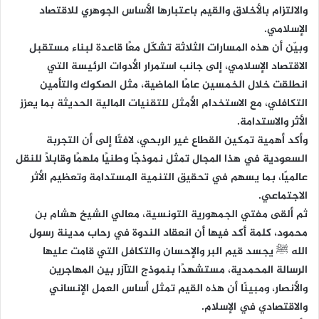
والالتزام بالأخلاق والقيم باعتبارها الأساس الجوهري للاقتصاد
الإسلامي.
وبيّن أن هذه المسارات الثلاثة تشكّل معًا قاعدة لبناء مستقبل
الاقتصاد الإسلامي، إلى جانب استمرار الأدوات الرئيسة التي
انطلقت خلال الخمسين عامًا الماضية، مثل الصكوك والتأمين
التكافلي، مع الاستخدام الأمثل للتقنيات المالية الحديثة بما يعزز
الأثر والاستدامة.
وأكد أهمية تمكين القطاع غير الربحي، لافتًا إلى أن التجربة
السعودية في هذا المجال تمثل نموذجًا وطنيًا ملهمًا وقابلًا للنقل
عالميًا، بما يسهم في تحقيق التنمية المستدامة وتعظيم الأثر
الاجتماعي.
ثم ألقى مفتي الجمهورية التونسية، معالي الشيخ هشام بن
محمود، كلمة أكد فيها أن انعقاد الندوة في رحاب مدينة رسول
الله ﷺ يجسد قيم البر والإحسان والتكافل التي قامت عليها
الرسالة المحمدية، مستشهدًا بنموذج التآزر بين المهاجرين
والأنصار، ومبينًا أن هذه القيم تمثل أساس العمل الإنساني
والاقتصادي في الإسلام.