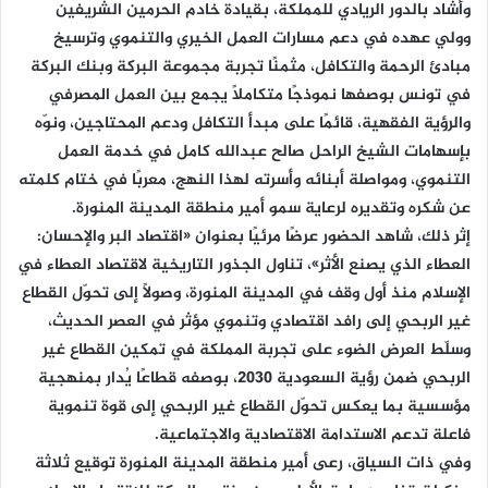
وأشاد بالدور الريادي للمملكة، بقيادة خادم الحرمين الشريفين
وولي عهده في دعم مسارات العمل الخيري والتنموي وترسيخ
مبادئ الرحمة والتكافل، مثمنًا تجربة مجموعة البركة وبنك البركة
في تونس بوصفها نموذجًا متكاملًا يجمع بين العمل المصرفي
والرؤية الفقهية، قائمًا على مبدأ التكافل ودعم المحتاجين، ونوّه
بإسهامات الشيخ الراحل صالح عبدالله كامل في خدمة العمل
التنموي، ومواصلة أبنائه وأسرته لهذا النهج، معربًا في ختام كلمته
عن شكره وتقديره لرعاية سمو أمير منطقة المدينة المنورة.
إثر ذلك، شاهد الحضور عرضًا مرئيًا بعنوان «اقتصاد البر والإحسان:
العطاء الذي يصنع الأثر»، تناول الجذور التاريخية لاقتصاد العطاء في
الإسلام منذ أول وقف في المدينة المنورة، وصولًا إلى تحوّل القطاع
غير الربحي إلى رافد اقتصادي وتنموي مؤثر في العصر الحديث،
وسلّط العرض الضوء على تجربة المملكة في تمكين القطاع غير
الربحي ضمن رؤية السعودية 2030، بوصفه قطاعًا يُدار بمنهجية
مؤسسية بما يعكس تحوّل القطاع غير الربحي إلى قوة تنموية
فاعلة تدعم الاستدامة الاقتصادية والاجتماعية.
وفي ذات السياق، رعى أمير منطقة المدينة المنورة توقيع ثلاثة