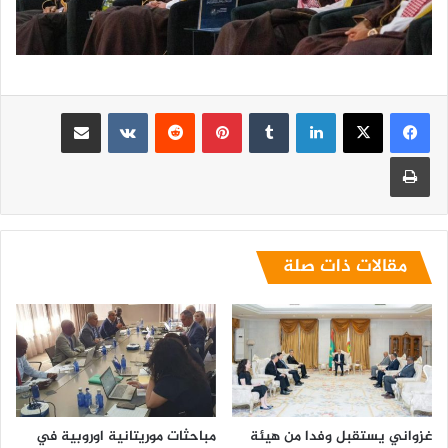
لينكدإن
بينتيريست
مشاركة عبر البريد
طباعة
مقالات ذات صلة
غزواني يستقبل وفدا من هيئة
مباحثات موريتانية اوروبية في