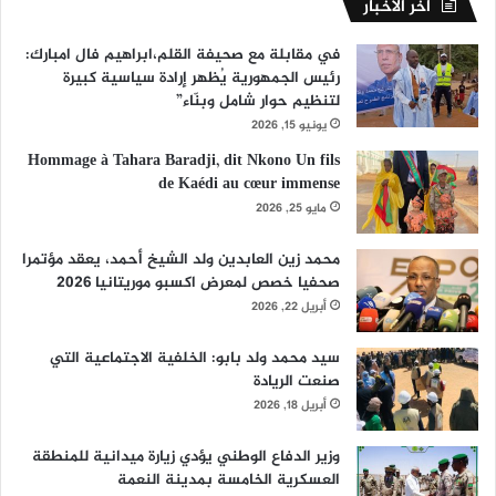
أخر الأخبار
في مقابلة مع صحيفة القلم،ابراهيم فال امبارك:
رئيس الجمهورية يُظهر إرادة سياسية كبيرة
لتنظيم حوار شامل وبنّاء”
يونيو 15, 2026
Hommage à Tahara Baradji, dit Nkono Un fils
de Kaédi au cœur immense
مايو 25, 2026
محمد زين العابدين ولد الشيخ أحمد، يعقد مؤتمرا
صحفيا خصص لمعرض اكسبو موريتانيا 2026
أبريل 22, 2026
سيد محمد ولد بابو: الخلفية الاجتماعية التي
صنعت الريادة
أبريل 18, 2026
وزير الدفاع الوطني يؤدي زيارة ميدانية للمنطقة
العسكرية الخامسة بمدينة النعمة