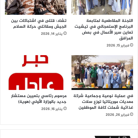
اللجنة المقاطعية لمتابعة
تشاد: قتلى في اشتباكات بين
البرنامج الإستعجالي في تيشيت
الجيش ومقاتلي حركة السلام
تعاين سير الأعمال في بعض
يناير 14, 2026
المرافق
فبراير 15, 2026
في عملية نوعية وجماعية شركة
مرسوم رئاسي بتعيين مستشار
معديات موريتاتيا توزع سلات
جديد بالوزارة الأولي (هوية)
غذائية شملت كافة الموظفين
يناير 16, 2026
فبراير 26, 2026