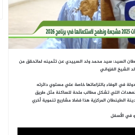
نطان السيد: سيد محمد ولد السييدي عن تثمينه لماتحقق من
د الشيخ الغزواني
لة في الوفاء بالتزاماتها خاصة علي مستوي دائرته
التعهدات التي تشكل مطالب ملحة للساكنة مثل طريق
ة الطينطان المركزية هذا فضلا مشاريع تنموية أخري
و في الأسفل