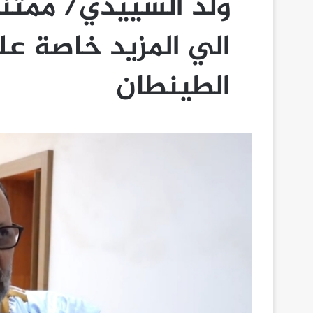
ولد السييدي/ ممتن
الي المزيد خاصة 
الطينطان