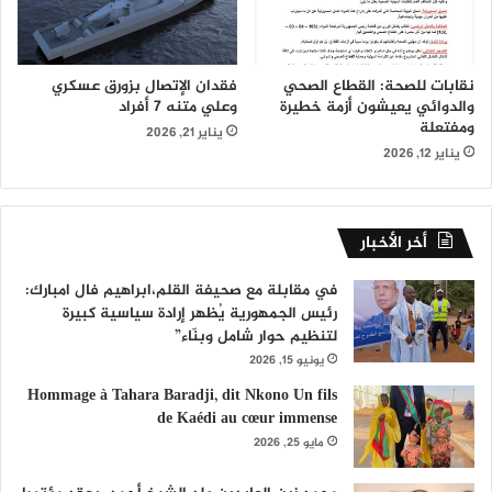
نقابات للصحة: القطاع الصحي
فقدان الإتصال بزورق عسكري
والدوائي يعيشون أزمة خطيرة
وعلي متنه 7 أفراد
ومفتعلة
يناير 21, 2026
يناير 12, 2026
أخر الأخبار
في مقابلة مع صحيفة القلم،ابراهيم فال امبارك:
رئيس الجمهورية يُظهر إرادة سياسية كبيرة
لتنظيم حوار شامل وبنّاء”
يونيو 15, 2026
Hommage à Tahara Baradji, dit Nkono Un fils
de Kaédi au cœur immense
مايو 25, 2026