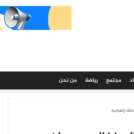
د
مجتمع
رياضة
من نحن
دثات إنفرادية